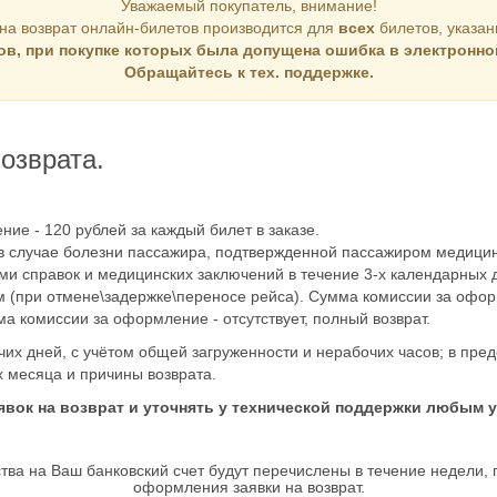
Уважаемый покупатель, внимание!
 на возврат онлайн-билетов производится для
всех
билетов, указан
ов, при покупке которых была допущена ошибка в электронной
Обращайтесь к тех. поддержке.
озврата.
ие - 120 рублей за каждый билет в заказе.
 в случае болезни пассажира, подтвержденной пассажиром медици
 справок и медицинских заключений в течение 3-х календарных д
 (при отмене\задержке\переносе рейса). Сумма комиссии за оформ
а комиссии за оформление - отсутствует, полный возврат.
чих дней, с учётом общей загруженности и нерабочих часов; в пред
х месяца и причины возврата.
явок на возврат и уточнять у технической поддержки любым
ва на Ваш банковский счет будут перечислены в течение недели,
оформления заявки на возврат.