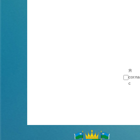
Я
согла
с